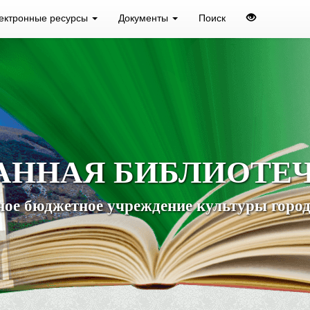
ектронные ресурсы
Документы
Поиск
АННАЯ БИБЛИОТЕ
ое бюджетное учреждение культуры город