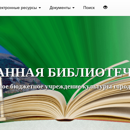
ектронные ресурсы
Документы
Поиск
АННАЯ БИБЛИОТЕ
ое бюджетное учреждение культуры город