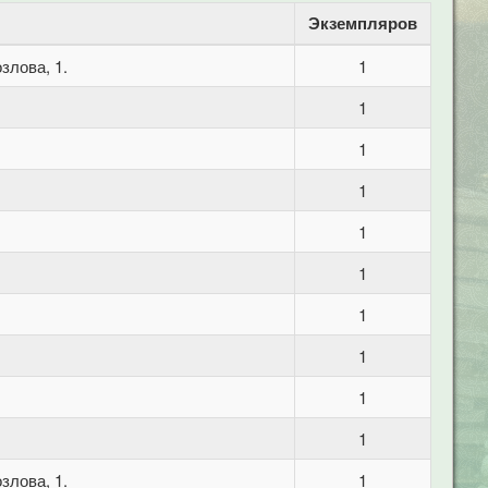
Экземпляров
злова, 1.
1
1
1
1
1
1
1
1
1
1
злова, 1.
1