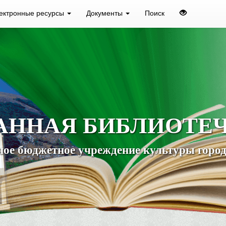
ектронные ресурсы
Документы
Поиск
АННАЯ БИБЛИОТЕ
ое бюджетное учреждение культуры город