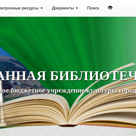
ектронные ресурсы
Документы
Поиск
АННАЯ БИБЛИОТЕ
ое бюджетное учреждение культуры город