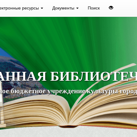
ектронные ресурсы
Документы
Поиск
АННАЯ БИБЛИОТЕ
ое бюджетное учреждение культуры город