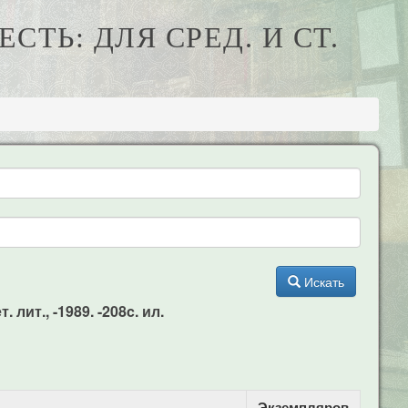
СТЬ: ДЛЯ СРЕД. И СТ.
Искать
 лит., -1989. -208c. ил.
Экземпляров