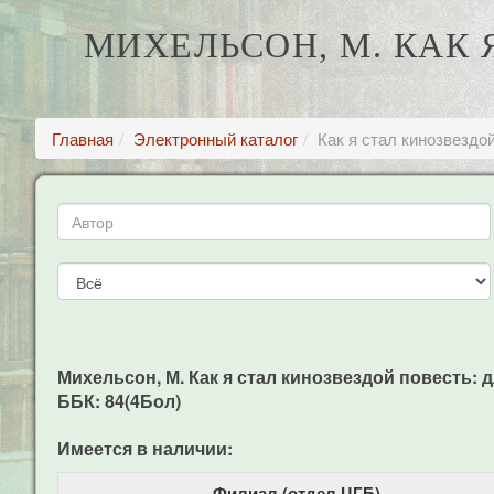
МИХЕЛЬСОН, М. КАК Я
Главная
Электронный каталог
Как я стал кинозвездой
Михельсон, М. Как я стал кинозвездой повесть: для 
ББК: 84(4Бол)
Имеется в наличии:
Филиал (отдел ЦГБ)