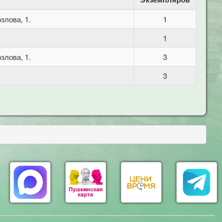
злова, 1.
1
1
злова, 1.
3
3