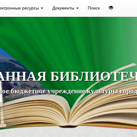
ектронные ресурсы
Документы
Поиск
АННАЯ БИБЛИОТЕ
ое бюджетное учреждение культуры город