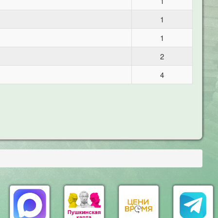
1
1
1
2
4