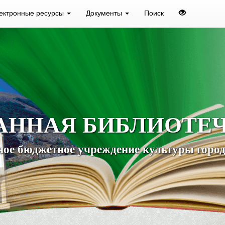
ектронные ресурсы
Документы
Поиск
АННАЯ БИБЛИОТЕ
ое бюджетное учреждение культуры город