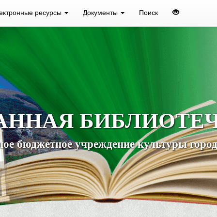
ектронные ресурсы
Документы
Поиск
АННАЯ БИБЛИОТЕ
ое бюджетное учреждение культуры город