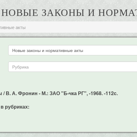
А. НОВЫЕ ЗАКОНЫ И НОРМ
тивные акты
В. А. Фронин - М.: ЗАО "Б-чка РГ", -1968. -112c.
 в рубриках: