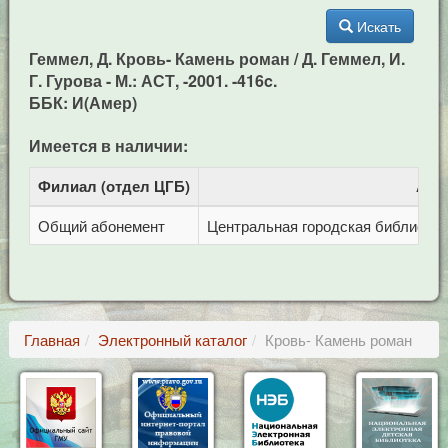
Искать
Геммел, Д. Кровь- Камень роман / Д. Геммел, И.
Г. Гурова - М.: АСТ, -2001. -416c.
ББК: И(Амер)
Имеется в наличии:
Филиал (отдел ЦГБ)
Адр
Общий абонемент
Центральная городская библиотека 
Главная
Электронный каталог
Кровь- Камень роман