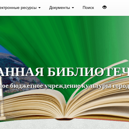
ектронные ресурсы
Документы
Поиск
АННАЯ БИБЛИОТЕ
ое бюджетное учреждение культуры город