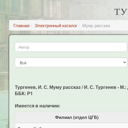
ТУ
Главная
Электронный каталог
Муму рассказ
Тургенев, И. С. Муму рассказ / И. С. Тургенев - М.
ББК: Р1
Имеется в наличии:
Филиал (отдел ЦГБ)