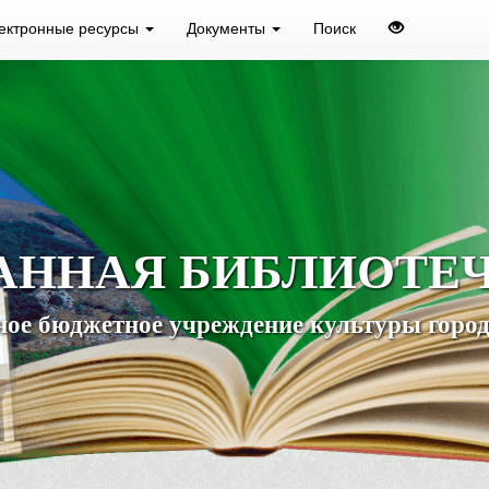
ектронные ресурсы
Документы
Поиск
АННАЯ БИБЛИОТЕ
ое бюджетное учреждение культуры город