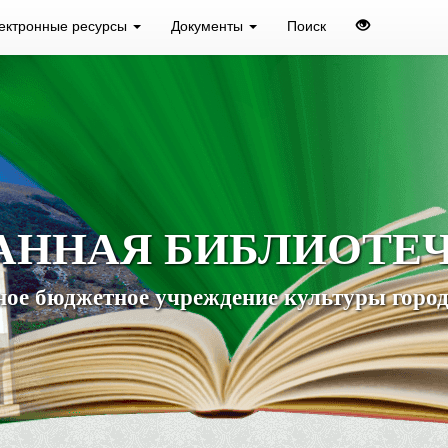
ектронные ресурсы
Документы
Поиск
АННАЯ БИБЛИОТЕ
ое бюджетное учреждение культуры город