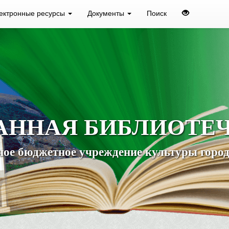
ектронные ресурсы
Документы
Поиск
АННАЯ БИБЛИОТЕ
ое бюджетное учреждение культуры город