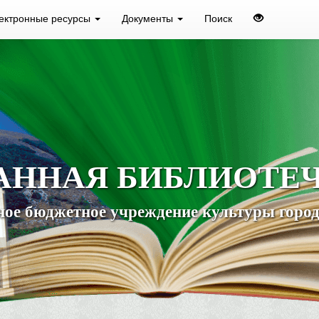
ектронные ресурсы
Документы
Поиск
АННАЯ БИБЛИОТЕ
ое бюджетное учреждение культуры город