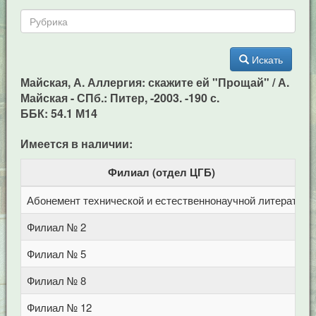
Искать
Майская, А. Аллергия: скажите ей "Прощай" / А.
Майская - СПб.: Питер, -2003. -190 с.
ББК: 54.1 М14
Имеется в наличии:
Филиал (отдел ЦГБ)
Абонемент технической и естественнонаучной литерат
Ц
Филиал № 2
у
Филиал № 5
у
Филиал № 8
у
Филиал № 12
у