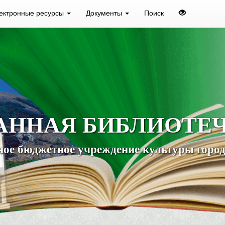
ектронные ресурсы
Документы
Поиск
АННАЯ БИБЛИОТЕ
ое бюджетное учреждение культуры город