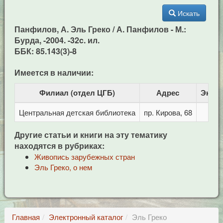
Искать
Панфилов, А. Эль Греко / А. Панфилов - М.:
Бурда, -2004. -32c. ил.
ББК: 85.143(3)-8
Имеется в наличии:
Филиал (отдел ЦГБ)
Адрес
Экзе
Центральная детская библиотека
пр. Кирова, 68
Другие статьи и книги на эту тематику
находятся в рубриках:
Живопись зарубежных стран
Эль Греко, о нем
Главная
Электронный каталог
Эль Греко