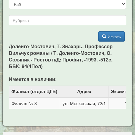
Искать
Доленго-Мостович, Т. Знахарь. Профессор
Вильчук романы / Т. Доленго-Мостович, О.
Соляник - Ростов н/Д: Профит, -1993. -512c.
ББК: 84(4Пол)
Имеется в наличии:
Филиал (отдел ЦГБ)
Адрес
Экземпля
Филиал № 3
ул. Московская, 72/1
1