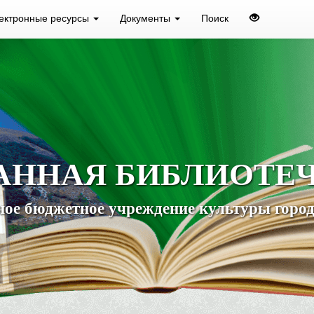
ектронные ресурсы
Документы
Поиск
АННАЯ БИБЛИОТЕ
ое бюджетное учреждение культуры город