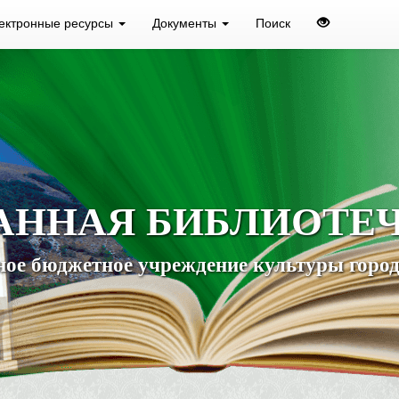
ектронные ресурсы
Документы
Поиск
АННАЯ БИБЛИОТЕ
ое бюджетное учреждение культуры город