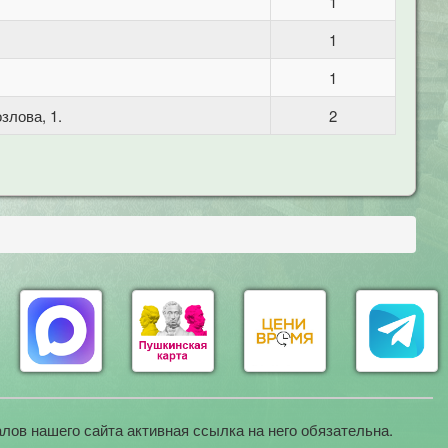
1
1
1
злова, 1.
2
лов нашего сайта активная ссылка на него обязательна.