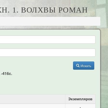
 КН. 1. ВОЛХВЫ РОМАН
Искать
 -416c.
Экземпляров