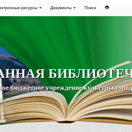
ектронные ресурсы
Документы
Поиск
АННАЯ БИБЛИОТЕ
ое бюджетное учреждение культуры город