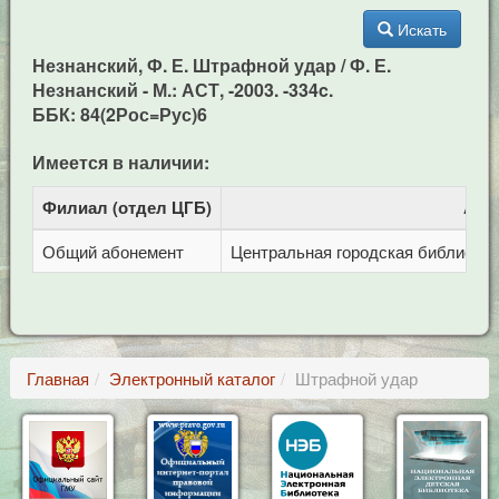
Искать
Незнанский, Ф. Е. Штрафной удар / Ф. Е.
Незнанский - М.: АСТ, -2003. -334c.
ББК: 84(2Рос=Рус)6
Имеется в наличии:
Филиал (отдел ЦГБ)
Адр
Общий абонемент
Центральная городская библиотека 
Главная
Электронный каталог
Штрафной удар