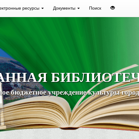
ектронные ресурсы
Документы
Поиск
АННАЯ БИБЛИОТЕ
ое бюджетное учреждение культуры город