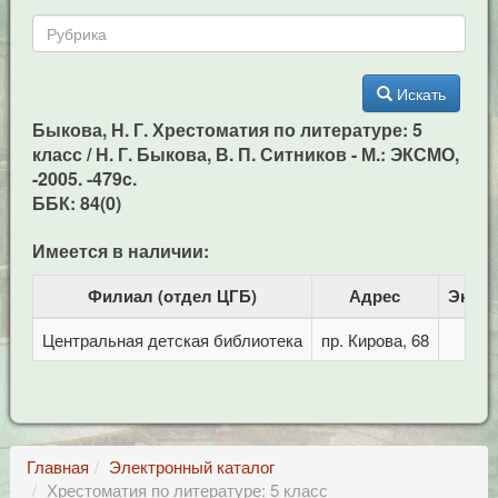
Искать
Быкова, Н. Г. Хрестоматия по литературе: 5
класс / Н. Г. Быкова, В. П. Ситников - М.: ЭКСМО,
-2005. -479c.
ББК: 84(0)
Имеется в наличии:
Филиал (отдел ЦГБ)
Адрес
Экзе
Центральная детская библиотека
пр. Кирова, 68
Главная
Электронный каталог
Хрестоматия по литературе: 5 класс