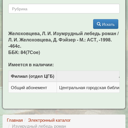
Искать
Желоховцева, Л. И. Изумрудный лебедь роман /
Л. И. Желоховцева, Д. Фэйзер - М.: АСТ, -1998.
-464c.
ББК: 84(7Сое)
Имеется в наличии:
Филиал (отдел ЦГБ)
Адр
Общий абонемент
Центральная городская библиотека 
Главная
Электронный каталог
Изумрудный лебедь роман