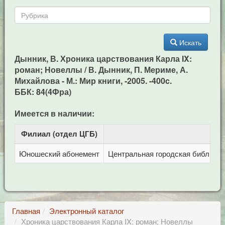
Искать
Дынник, В. Хроника царствования Карла IX:
роман; Новеллы / В. Дынник, П. Мериме, А.
Михайлова - М.: Мир книги, -2005. -400c.
ББК: 84(4Фра)
Имеется в наличии:
Филиал (отдел ЦГБ)
Ад
Юношеский абонемент
Центральная городская библиотека
Главная
Электронный каталог
Хроника царствования Карла IX: роман; Новеллы