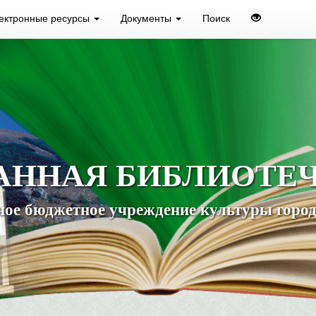
ектронные ресурсы
Документы
Поиск
АННАЯ БИБЛИОТЕ
ое бюджетное учреждение культуры город