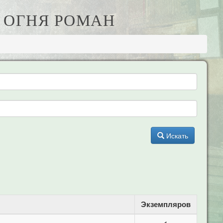
К ОГНЯ РОМАН
Искать
Экземпляров