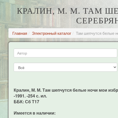
КРАЛИН, М. М. ТАМ 
СЕРЕБРЯН
Главная
Электронный каталог
Там шепчутся белые ноч
Кралин, М. М. Там шепчутся белые ночи мои избр. с
-1991. -254 с. ил.
ББК: Сб Т17
Имеется в наличии: