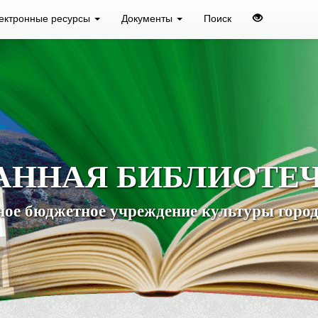
ектронные ресурсы
Документы
Поиск
АННАЯ БИБЛИОТЕ
ое бюджетное учреждение культуры город