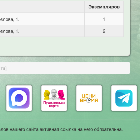
Экземпляров
злова, 1.
1
злова, 1.
2
та]
лов нашего сайта активная ссылка на него обязательна.