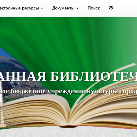
ектронные ресурсы
Документы
Поиск
АННАЯ БИБЛИОТЕ
ое бюджетное учреждение культуры город