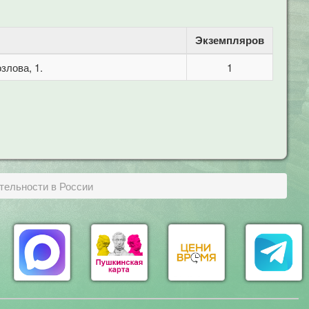
Экземпляров
злова, 1.
1
тельности в России