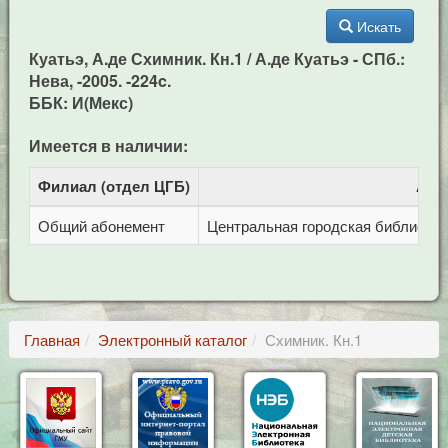
Искать
Куатьэ, А.де Схимник. Кн.1 / А.де Куатьэ - СПб.:
Нева, -2005. -224c.
ББК: И(Мекс)
Имеется в наличии:
Филиал (отдел ЦГБ)
Адр
Общий абонемент
Центральная городская библиотека 
Главная
Электронный каталог
Схимник. Кн.1