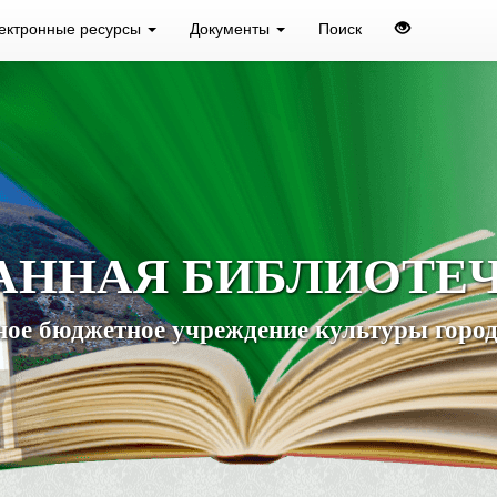
ектронные ресурсы
Документы
Поиск
АННАЯ БИБЛИОТЕ
ое бюджетное учреждение культуры город