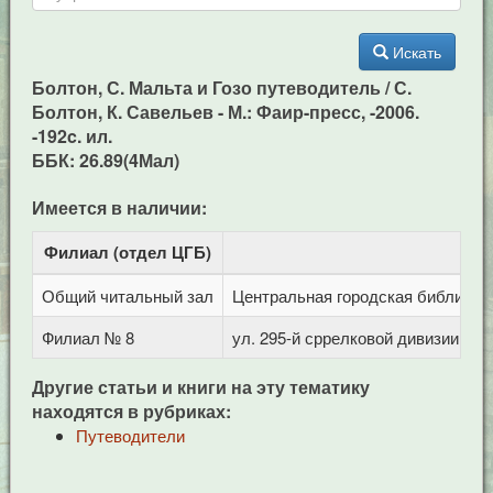
Искать
Болтон, С. Мальта и Гозо путеводитель / С.
Болтон, К. Савельев - М.: Фаир-пресс, -2006.
-192c. ил.
ББК: 26.89(4Мал)
Имеется в наличии:
Филиал (отдел ЦГБ)
Адр
Общий читальный зал
Центральная городская библиотека
Филиал № 8
ул. 295-й сррелковой дивизии, 11
Другие статьи и книги на эту тематику
находятся в рубриках:
Путеводители