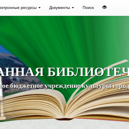
ектронные ресурсы
Документы
Поиск
АННАЯ БИБЛИОТЕ
ое бюджетное учреждение культуры город