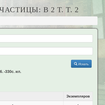
СТИЦЫ: В 2 Т. Т. 2
Искать
. -330c. ил.
Экземпляров