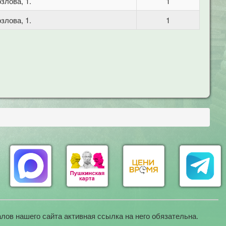
злова, 1.
1
злова, 1.
1
лов нашего сайта активная ссылка на него обязательна.