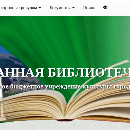
ектронные ресурсы
Документы
Поиск
АННАЯ БИБЛИОТЕ
ое бюджетное учреждение культуры город