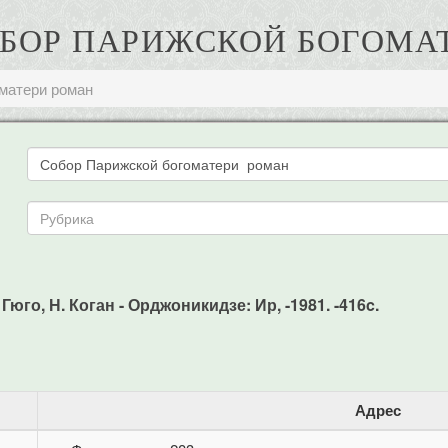
СОБОР ПАРИЖСКОЙ БОГОМА
матери роман
юго, Н. Коган - Орджоникидзе: Ир, -1981. -416c.
Адрес