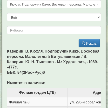
Искать
Каверин, В. Кюхля. Подпоручик Киже. Восковая
персона. Малолетный Витушишников / В.
Каверин, Ю. Н. Тынянов - М.: Худож. лит., -1989.
-477c.
ББК: 84(2Рос=Рус)6
Имеется в наличии:
Филиал (отдел ЦГБ)
Адрес
Филиал № 8
ул. 295-й сррелковой д