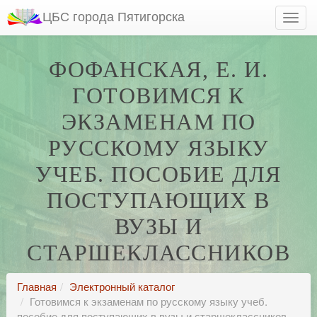
ЦБС города Пятигорска
ФОФАНСКАЯ, Е. И.
ГОТОВИМСЯ К
ЭКЗАМЕНАМ ПО
РУССКОМУ ЯЗЫКУ
УЧЕБ. ПОСОБИЕ ДЛЯ
ПОСТУПАЮЩИХ В
ВУЗЫ И
СТАРШЕКЛАССНИКОВ
Главная
Электронный каталог
Готовимся к экзаменам по русскому языку учеб.
пособие для поступающих в вузы и старшеклассников