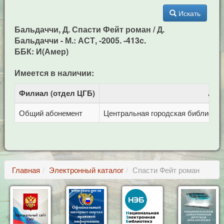
Искать
Бальдаччи, Д. Спасти Фейт роман / Д.
Бальдаччи - М.: АСТ, -2005. -413c.
ББК: И(Амер)
Имеется в наличии:
Филиал (отдел ЦГБ)
Адр
Общий абонемент
Центральная городская библиотека 
Главная
Электронный каталог
Спасти Фейт роман