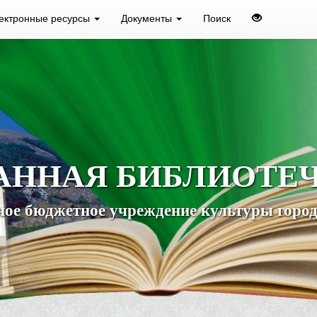
ектронные ресурсы
Документы
Поиск
АННАЯ БИБЛИОТЕ
ое бюджетное учреждение культуры город