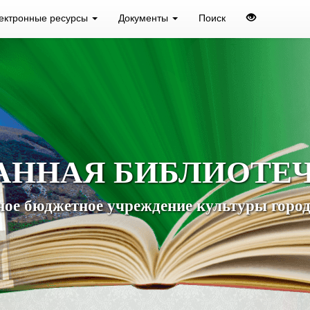
ектронные ресурсы
Документы
Поиск
АННАЯ БИБЛИОТЕ
ое бюджетное учреждение культуры город