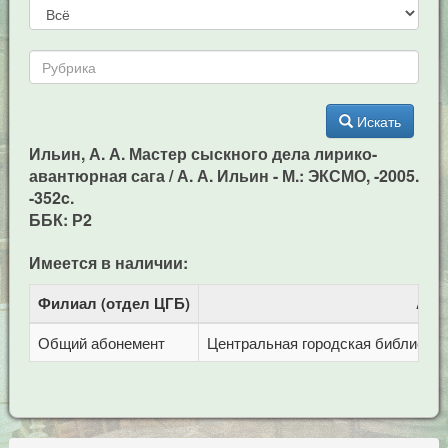
Искать
Ильин, А. А. Мастер сыскного дела лирико-
авантюрная сага / А. А. Ильин - М.: ЭКСМО, -2005.
-352c.
ББК: Р2
Имеется в наличии:
Филиал (отдел ЦГБ)
Адр
Общий абонемент
Центральная городская библиотека 