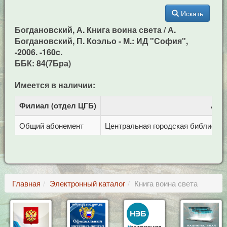
Искать
Богдановский, А. Книга воина света / А.
Богдановский, П. Коэльо - М.: ИД "София",
-2006. -160c.
ББК: 84(7Бра)
Имеется в наличии:
Филиал (отдел ЦГБ)
Адр
Общий абонемент
Центральная городская библиотека 
Главная
Электронный каталог
Книга воина света