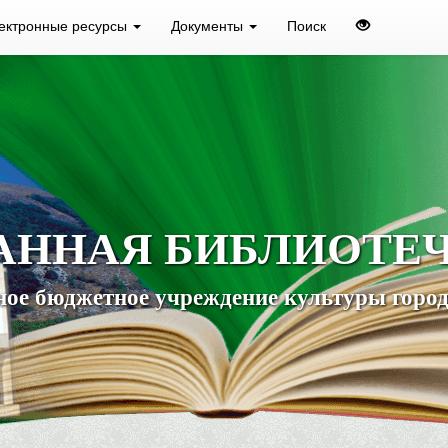
ектронные ресурсы
Документы
Поиск
АННАЯ БИБЛИОТЕ
ое бюджетное учреждение культуры город