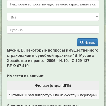
Искать
Мусин, В. Некоторые вопросы имущественного
страхования в судебной практике / В. Мусин //
Хозяйство и право. - 2006. - №10. - С.129-137.
ББК: 67.410
Имеется в наличии:
Филиал (отдел ЦГБ)
Читальный зал литературы по искусству и периодики
Це
Другие статьи и книги на эту тематику