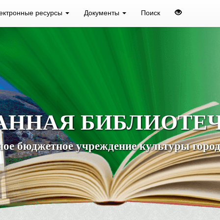
ектронные ресурсы
Документы
Поиск
АННАЯ БИБЛИОТЕ
ое бюджетное учреждение культуры город