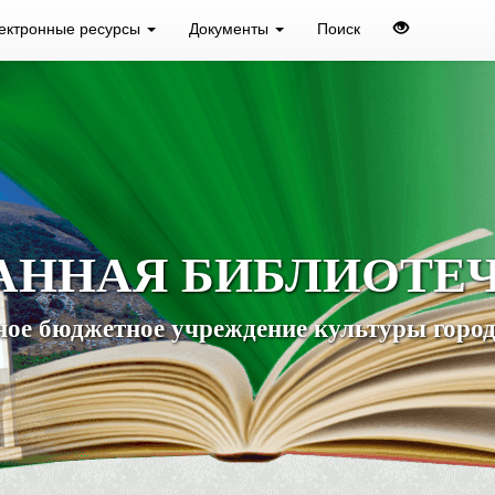
ектронные ресурсы
Документы
Поиск
АННАЯ БИБЛИОТЕ
ое бюджетное учреждение культуры город