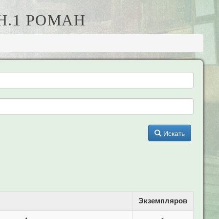
Н.1 РОМАН
Искать
Экземпляров