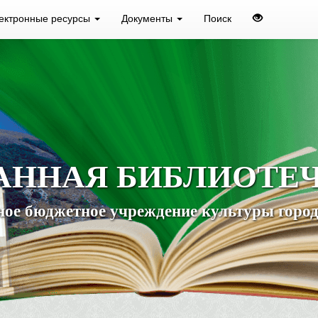
ектронные ресурсы
Документы
Поиск
АННАЯ БИБЛИОТЕ
ое бюджетное учреждение культуры город