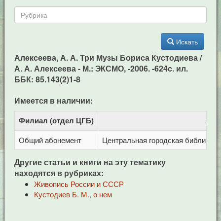
Искать
Алексеева, А. А. Три Музы Бориса Кустодиева /
А. А. Алексеева - М.: ЭКСМО, -2006. -624c. ил.
ББК: 85.143(2)1-8
Имеется в наличии:
Филиал (отдел ЦГБ)
Адр
Общий абонемент
Центральная городская библиотека 
Другие статьи и книги на эту тематику
находятся в рубриках:
Живопись России и СССР
Кустодиев Б. М., о нем