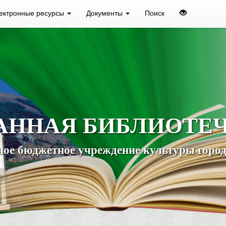
ектронные ресурсы
Документы
Поиск
АННАЯ БИБЛИОТЕ
ое бюджетное учреждение культуры город