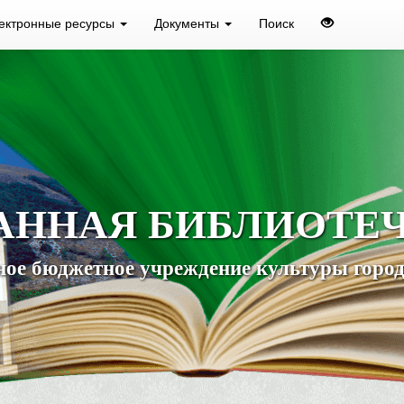
ектронные ресурсы
Документы
Поиск
АННАЯ БИБЛИОТЕ
ое бюджетное учреждение культуры город