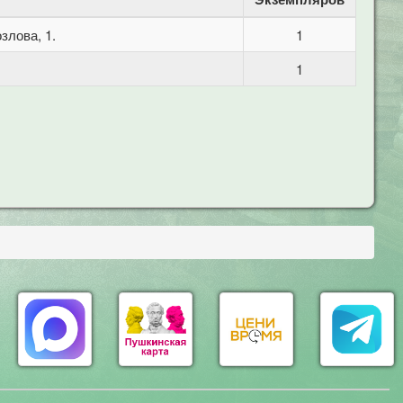
злова, 1.
1
1