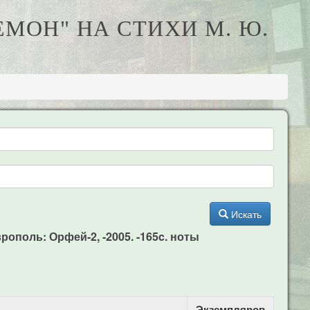
ЕМОН" НА СТИХИ М. Ю.
Искать
рополь: Орфей-2, -2005. -165c. ноты
Экземпляров