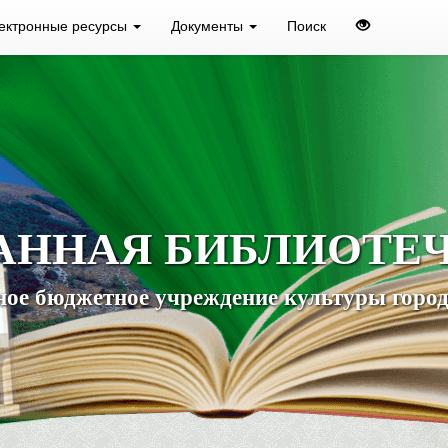
ектронные ресурсы
Документы
Поиск
АННАЯ БИБЛИОТЕ
ое бюджетное учреждение культуры город